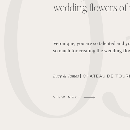
0
pour nos projets
Depuis 2016, Véronique joue un rôle essent
campagnes de collections de bijoux et acce
inestimable à mes yeux. Elle est à l’écout
idées innovantes pour nos projets en France
ensemble en Italie, à Majorque, en Grèce, à
Sa passion pour son métier, son souci du dé
une collaboratrice exceptionnelle.
Héloïse, créatrice de la marque So Hélo
VIEW NEXT