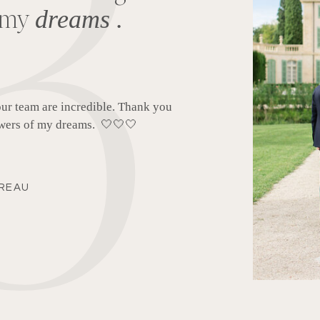
2
iel dans la direction artistique de mes
ssoires de mariage, et sa contribution est
e de mes attentes et propose toujours des
 et à l’étranger (nous avons travaillé
 Djerba, à Ibiza et au Portugal).
tail et son professionnalisme font d'elle