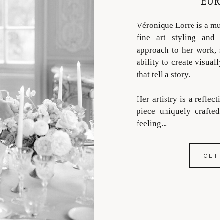
EUR
Véronique Lorre is a mul
fine art styling and 
approach to her work, 
ability to create visua
that tell a story.
Her artistry is a reflect
piece uniquely crafte
feeling...
GET