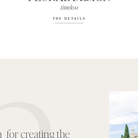
timeless
THE DETAILS
e mes attentes et
es
idées innovantes