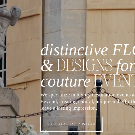
distinctive 
DESIGNS
&
fo
EVEN
couture
We specialize in luxury destination events 
Beyond, creating natural, unique and effortle
leave a lasting impression.
EXPLORE OUR WORK