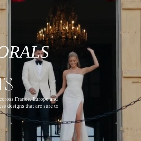
FLORALS
r
TS
accross France, Europe and
ss designs that are sure to